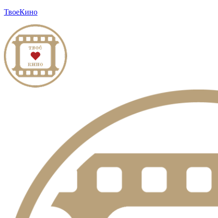
ТвоеКино