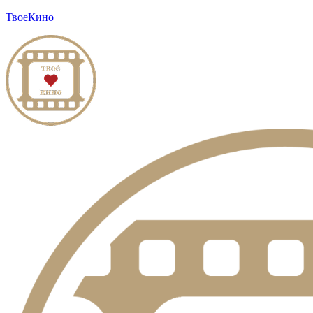
ТвоеКино